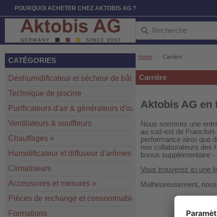
POURQUOI ACHETER CHEZ AKTOBIS AG ?
Home
::
Carrière
CATÉGORIES
Carrière
Déshumidificateur et sécheur de bâtiment
»
Technique de piscine
Aktobis AG en 
Purificateurs d'air & générateurs d'ozone
»
Ventilateurs & souffleurs
Nous sommes une entrepr
au sud-est de Francfort
Chauffages
»
performance ainsi que d
nos collaborateurs des h
Humidificateur et diffuseur d'arômes
bonus supplémentaire - 
Climatiseurs
Vous trouverez ici une li
Accessoires et mesures
»
Malheureusement, nous 
Pièces de rechange et consommables
»
Formations