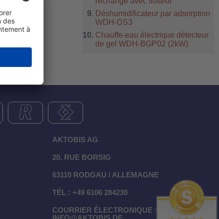
rechange avec flotteur
Déshumidificateur par adsorption
WDH-DS3
Chauffe-eau électrique détecteur
de gel WDH-BGP02 (2kW)
AKTOBIS AG
20, RUE BORSIG
63110 RODGAU / ALLEMAGNE
TÉL : +49 6106 284230
COURRIER ÉLECTRONIQUE :
INFO@AKTOBIS.DE