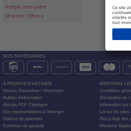
Rodgau notre patrie
Mine d'or / Offres
»
NOS PARTENAIRES
À PROPOS D'AKTOBIS
MENTIONS LÉ
Heures d'ouverture / Showroom
Conditions géné
Bulletin d'information
Déclaration de co
Aktobis PDF Catalogue
Information sur l
Nos représentations à l'étranger
Loi sur les piles
Options de paiement
Recyclage des a
Extension de garantie
Mentions légale