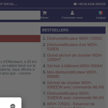
T SOCIAL ...
☎ +49 (0) 6106-284230
Panier
Connectez-vous
Langue
BESTSELLERS
Déshumidificateur WDH-725DG
Déshumidificateur d'air WDH-
520EB
Grand séchoir de chantier WDH-
1200HT
ct d'Offenbach, à 30 km
 un salaire basé sur la
Séchoir à bâtiment WDH-500AH
oderne, nous offrons à
Mini déshumidificateur WDH-
el ainsi que - comme
898MD
Séchoir de chantier WDH-
930EEW avec commande WLAN
Déshumidificateur WDH-
310EKW avec commande WLAN
WDH-725DG : Réservoir de