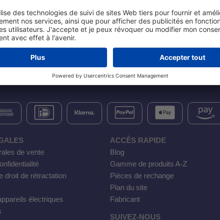
GALES
ACCÈS RAPIDE
rales de vente
Blog
nfidentialité
Gamme de produits A-Z
e droit de rétractation
Pièces de rechange
Plan du site
ppareils électriques
Fabricant
s
SUIVEZ-NOUS