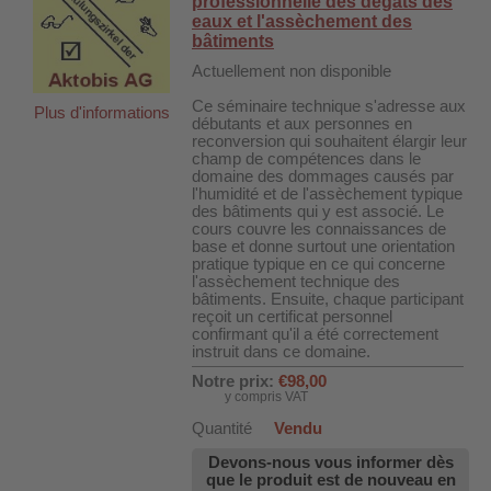
professionnelle des dégâts des
 WDH-220B
eaux et l'assèchement des
bâtiments
us
Actuellement non disponible
Ce séminaire technique s'adresse aux
Plus d'informations
 WDH-660b
débutants et aux personnes en
reconversion qui souhaitent élargir leur
 WDH-988b
champ de compétences dans le
domaine des dommages causés par
 WDH-C03
l'humidité et de l'assèchement typique
des bâtiments qui y est associé. Le
 WDH-AP1101
cours couvre les connaissances de
base et donne surtout une orientation
 WDH-H3
pratique typique en ce qui concerne
l'assèchement technique des
bâtiments. Ensuite, chaque participant
reçoit un certificat personnel
A
confirmant qu'il a été correctement
instruit dans ce domaine.
riel WDH-AF500B
Notre prix:
€98,00
600A
y compris VAT
Quantité
Vendu
600
Devons-nous vous informer dès
2303
que le produit est de nouveau en