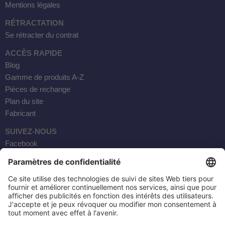
Mentions légales
RÉTRACTATION
Se rétracter du contrat
ACCÈS RAPIDE
Blog
Gamme de produits A-Z
Pièces de rechange
Plan du site
Fabricant
SUIVEZ-NOUS
Facebook
Instagram
YouTube
Courrier électronique
AKTOBIS AG
20, RUE BORSIG