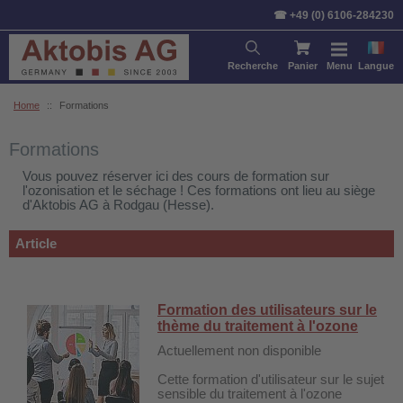
Trier par:
Article
Prix
Stan
☎ +49 (0) 6106-284230
Recherche
Panier
Menu
Langue
Home
::
Formations
Formations
Vous pouvez réserver ici des cours de formation sur
l'ozonisation et le séchage ! Ces formations ont lieu au siège
d'Aktobis AG à Rodgau (Hesse).
Article
Formation des utilisateurs sur le
thème du traitement à l'ozone
Actuellement non disponible
Cette formation d'utilisateur sur le sujet
sensible du traitement à l'ozone