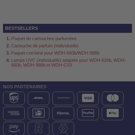
BESTSELLERS
Paquet de cartouches parfumées
Cartouche de parfum (Individuelle)
Paquet combiné pour WDH-660b/WDH-988b
Lampe UVC (individuelle) adaptée pour WDH-616b, WDH-
660b, WDH-988b et WDH-C03
NOS PARTENAIRES