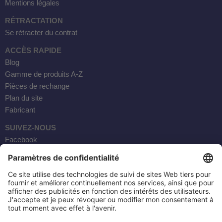
Mentions légales
RÉTRACTATION
Se rétracter du contrat
ACCÈS RAPIDE
Blog
Gamme de produits A-Z
Pièces de rechange
Plan du site
Fabricant
SUIVEZ-NOUS
Facebook
Instagram
YouTube
Courrier électronique
AKTOBIS AG
20, RUE BORSIG