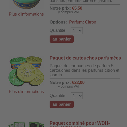
dans les parfums citron et jasmin.
Notre prix:
€5,50
y compris VAT
Plus d'informations
Options:
Parfum: Citron
Quantité
au panier
Paquet de cartouches parfumées
Paquet de cartouches de parfum 5
cartouches dans les parfums citron et
jasmin
Notre prix:
€22,00
y compris VAT
Plus d'informations
DH-SV58
Quantité
au panier
 voiture WDH-AP1212
WDH-616b et WDH-626L
Paquet combiné pour WDH-