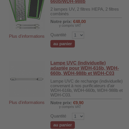
660b/WDH-988b
 WDH-220B
2 lampes UV, 2 filtres HEPA, 2 filtres
us
combinés
Notre prix:
€48,00
y compris VAT
 WDH-660b
Quantité
Plus d'informations
 WDH-988b
au panier
 WDH-C03
 WDH-AP1101
Lampe UVC (individuelle)
 WDH-H3
adaptée pour WDH-616b, WDH-
660b, WDH-988b et WDH-C03
Lampe UVC de rechange (individuelle)
A
convenant à nos purificateurs d'air
WDH-616b, WDH-660b, WDH-988b et
riel WDH-AF500B
WDH-C03.
Plus d'informations
Notre prix:
€9,90
600A
y compris VAT
600
Quantité
2303
au panier