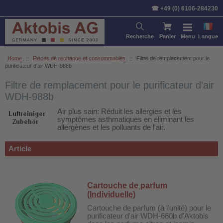
Trier par:
Article
Prix
Stan
☎ +49 (0) 6106-284230
Recherche
Panier
Menu
Langue
Home
::
Pièces de rechange et consommables
::
Filtre de remplacement pour le
purificateur d'air WDH-988b
Filtre de remplacement pour le purificateur d'air
WDH-988b
Air plus sain: Réduit les allergies et les
symptômes asthmatiques en éliminant les
allergènes et les polluants de l'air.
Article
Cartouche de parfum
(Individuelle)
Cartouche de parfum (à l'unité) pour le
purificateur d'air WDH-660b d'Aktobis