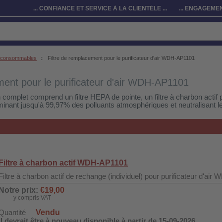
... CONFIANCE ET SERVICE À LA CLIENTÈLE ...
... ENGAGEMEN
t consommables
::
Filtre de remplacement pour le purificateur d'air WDH-AP1101
ment pour le purificateur d'air WDH-AP1101
 complet comprend un filtre HEPA de pointe, un filtre à charbon actif pu
liminant jusqu'à 99,97% des polluants atmosphériques et neutralisant 
Filtre à charbon actif WDH-AP1101
Filtre à charbon actif de rechange (individuel) pour purificateur d'ai
Notre prix:
€19,00
y compris VAT
Vendu
Quantité
Il devrait être à nouveau disponible à partir de 15-09-2026