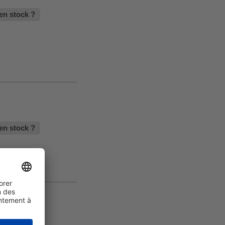
en stock ?
en stock ?
101