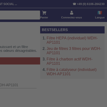
Trier par:
Article
Prix
Standardisé
T SOCIAL ...
☎ +49 (0) 6106-284230
Panier
Connectez-vous
Langue
BESTSELLERS
Filtre HEPA (individuel) WDH-
AP1101
issant et un filtre
Jeu de filtres 3 filtres pour WDH-
les odeurs désagréables.
AP1101
Filtre à charbon actif WDH-
AP1101
Filtre à catalyseur (individuel)
WDH-AP1101
r WDH-AP1101