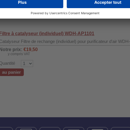
au panier
Filtre à catalyseur (individuel) WDH-AP1101
Catalyseur Filtre de rechange (individuel) pour purificateur d'air WD
Notre prix:
€19,50
y compris VAT
Quantité
au panier