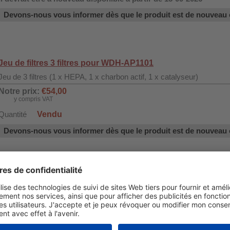
Devons-nous vous informer dès que le produit est de nouveau 
Jeu de filtres 3 filtres pour WDH-AP1101
Jeu de 3 filtres (1 x HEPA, 1 x charbon actif, 1 x catalyseur)
Notre prix:
€54,00
y compris VAT
Vendu
Quantité
Devons-nous vous informer dès que le produit est de nouveau 
Filtre HEPA (individuel) WDH-AP1101
Filtre de rechange HEPA (individuel) pour purificateur d'air WDH-AP1
Notre prix:
€19,50
y compris VAT
Quantité