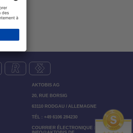
AKTOBIS AG
20, RUE BORSIG
63110 RODGAU / ALLEMAGNE
TÉL : +49 6106 284230
COURRIER ÉLECTRONIQUE :
INFO@AKTOBIS.DE