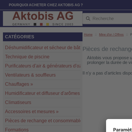
POURQUOI ACHETER CHEZ AKTOBIS AG ?
Home
::
Mine d'or / Offres
::
P
CATÉGORIES
Déshumidificateur et sécheur de bâtiment
»
Pièces de rechan
Technique de piscine
Aktobis vous propose un
prolonger la durée de vi
Purificateurs d'air & générateurs d'ozone
»
Il n'y a pas d'articles dis
Ventilateurs & souffleurs
Chauffages
»
Humidificateur et diffuseur d'arômes
Climatiseurs
Accessoires et mesures
»
Pièces de rechange et consommables
»
Formations