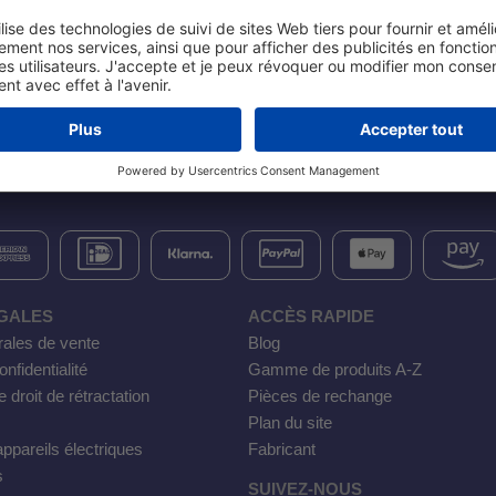
GALES
ACCÈS RAPIDE
rales de vente
Blog
nfidentialité
Gamme de produits A-Z
e droit de rétractation
Pièces de rechange
Plan du site
ppareils électriques
Fabricant
s
SUIVEZ-NOUS