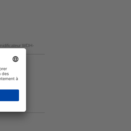
midificateur WDH-
ège des germes.