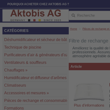
POURQUOI ACHETER CHEZ AKTOBIS AG ?
Home
::
Pièces de rechange e
CATÉGORIES
Déshumidificateur et sécheur de bâtiment
»
Filtre de rechange
Technique de piscine
Améliorez la qualité de 
professionnels. Assurez 
Purificateurs d'air & générateurs d'ozone
»
atmosphère agréable da
Ventilateurs & souffleurs
Article
Chauffages
»
Humidificateur et diffuseur d'arômes
Climatiseurs
Accessoires et mesures
»
Pièces de rechange et consommables
»
Plus d'informations
Formations