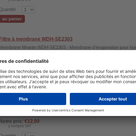
Quantité
au panier
Filtre à membrane WDH-SE2303
Membrane filtrante WDH-SE2303 - Membrane d'évaporation pour hu
SE2303
Notre prix:
€18,00
y compris VAT
Quantité
au panier
Filtre à eau (individuel) pour WDH-SE2303
Pour un air pur : le filtre à eau élimine les impuretés de l'eau et prot
Notre prix:
€12,00
y compris VAT
Quantité