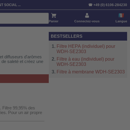
Trier par:
Article
Prix
Standardisé
T SOCIAL ...
☎ +49 (0) 6106-284230
Panier
Connectez-vous
Langue
BESTSELLERS
Filtre HEPA (individuel) pour
WDH-SE2303
s et diffuseurs d'arômes
Filtre à eau (individuel) pour
s de saleté et créez une
WDH-SE2303
Filtre à membrane WDH-SE2303
 Filtre 99,95% des
ies. Pour un air propre