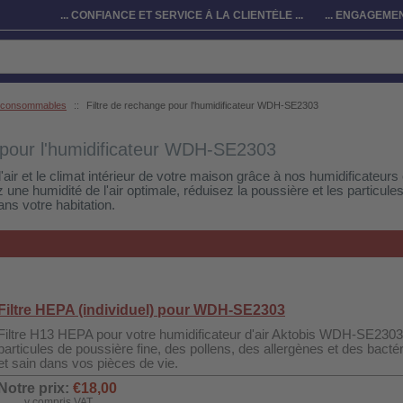
... CONFIANCE ET SERVICE À LA CLIENTÈLE ...
... ENGAGEMEN
t consommables
::
Filtre de rechange pour l'humidificateur WDH-SE2303
 pour l'humidificateur WDH-SE2303
l'air et le climat intérieur de votre maison grâce à nos humidificateur
une humidité de l'air optimale, réduisez la poussière et les particule
ns votre habitation.
Filtre HEPA (individuel) pour WDH-SE2303
Filtre H13 HEPA pour votre humidificateur d'air Aktobis WDH-SE2303.
particules de poussière fine, des pollens, des allergènes et des bactér
et sain dans vos pièces de vie.
Notre prix:
€18,00
y compris VAT