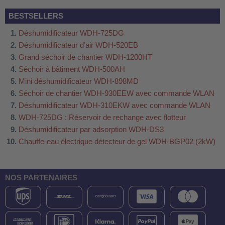
BESTSELLERS
Déshumidificateur WDH-725DG
Déshumidificateur d'air WDH-520EB
Grand séchoir de chantier WDH-1200HT
Séchoir à bâtiment WDH-500AH
Mini déshumidificateur WDH-898MD
Séchoir de chantier WDH-930EEW avec commande WLAN
Déshumidificateur WDH-310EKW avec commande WLAN
WDH-725DG : Réservoir de rechange avec flotteur
Déshumidificateur par adsorption WDH-DS3
Chauffe-eau électrique détecteur de gel WDH-BGP02 (2kW)
NOS PARTENAIRES