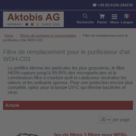
Trier par:
Article
Prix
Stan
☎ +49 (0) 6106-284230
Recherche
Panier
Menu
Langue
Home
::
Pièces de rechange et consommables
::
Filtre de remplacement pour le
purificateur d'air WDH-C03
Filtre de remplacement pour le purificateur d'air
WDH-C03
Le préfiltre élimine les particules les plus grossières, le filtre
HEPA capture jusqu'à 99,95% des microparticules et la
combinaison filtre à charbon actif et catalyseur neutralise les
odeurs et les polluants gazeux. Pour une protection encore plus
complète, optez pour la lampe UV-C qui élimine bactéries et
virus.
Article
per page
Jeu de filtres 3 filtres pour WDH-