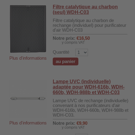
 WDH-220B
Filtre catalytique au charbon
(seul) WDH-C03
us
Filtre catalytique au charbon de
rechange (individuel) pour purificateur
d'air WDH-C03
 WDH-660b
Notre prix:
€16,50
 WDH-988b
y compris VAT
 WDH-C03
Quantité
Plus d'informations
 WDH-AP1101
au panier
 WDH-H3
Lampe UVC (individuelle)
adaptée pour WDH-616b, WDH-
A
660b, WDH-988b et WDH-C03
riel WDH-AF500B
Lampe UVC de rechange (individuelle)
convenant à nos purificateurs d'air
600A
WDH-616b, WDH-660b, WDH-988b et
WDH-C03.
600
Plus d'informations
Notre prix:
€9,90
2303
y compris VAT