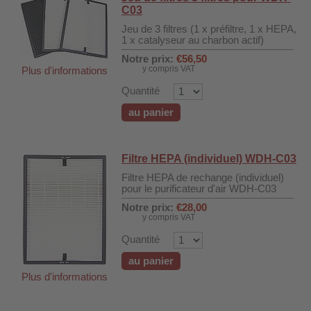
C03
Jeu de 3 filtres (1 x préfiltre, 1 x HEPA,
1 x catalyseur au charbon actif)
Notre prix:
€56,50
y compris VAT
Plus d'informations
Quantité
au panier
Filtre HEPA (individuel) WDH-C03
Filtre HEPA de rechange (individuel)
pour le purificateur d'air WDH-C03
Notre prix:
€28,00
y compris VAT
DH-SV58
Quantité
au panier
Plus d'informations
 voiture WDH-AP1212
WDH-616b et WDH-626L