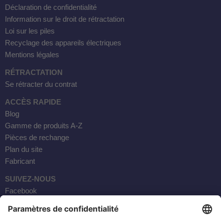
Déclaration de confidentialité
Information sur le droit de rétractation
Loi sur les piles
Recyclage des appareils électriques
Mentions légales
RÉTRACTATION
Se rétracter du contrat
ACCÈS RAPIDE
Blog
Gamme de produits A-Z
Pièces de rechange
Plan du site
Fabricant
SUIVEZ-NOUS
Facebook
Instagram
YouTube