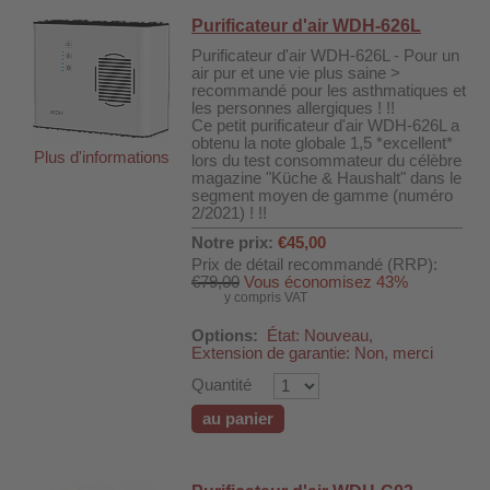
Purificateur d'air WDH-626L
Purificateur d'air WDH-626L - Pour un
air pur et une vie plus saine >
recommandé pour les asthmatiques et
les personnes allergiques ! !!
Ce petit purificateur d'air WDH-626L a
obtenu la note globale 1,5 *excellent*
Plus d'informations
lors du test consommateur du célèbre
magazine "Küche & Haushalt" dans le
segment moyen de gamme (numéro
2/2021) ! !!
Notre prix:
€45,00
Prix de détail recommandé (RRP):
€79,00
Vous économisez 43%
y compris VAT
Options:
État: Nouveau,
Extension de garantie: Non, merci
Quantité
au panier