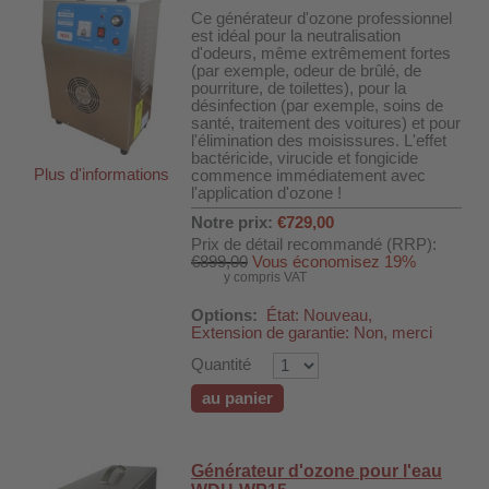
 WDH-220B
Ce générateur d'ozone professionnel
est idéal pour la neutralisation
us
d'odeurs, même extrêmement fortes
(par exemple, odeur de brûlé, de
pourriture, de toilettes), pour la
désinfection (par exemple, soins de
 WDH-660b
santé, traitement des voitures) et pour
l'élimination des moisissures. L'effet
 WDH-988b
bactéricide, virucide et fongicide
Plus d'informations
commence immédiatement avec
 WDH-C03
l'application d'ozone !
 WDH-AP1101
Notre prix:
€729,00
Prix de détail recommandé (RRP):
 WDH-H3
€899,00
Vous économisez 19%
y compris VAT
Options:
État: Nouveau,
A
Extension de garantie: Non, merci
riel WDH-AF500B
Quantité
600A
au panier
600
2303
Générateur d'ozone pour l'eau