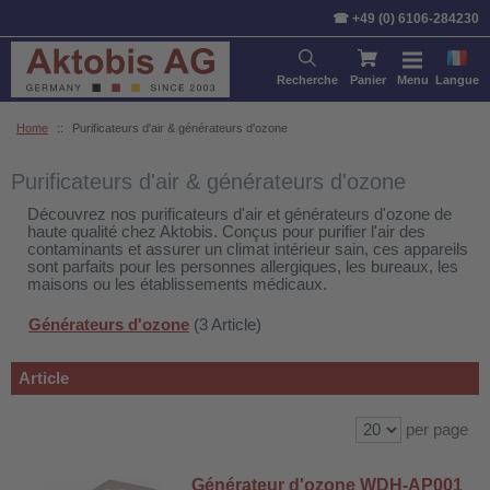
Trier par:
Article
Prix
Stan
☎ +49 (0) 6106-284230
Recherche
Panier
Menu
Langue
Home
::
Purificateurs d'air & générateurs d'ozone
Purificateurs d'air & générateurs d'ozone
Découvrez nos purificateurs d'air et générateurs d'ozone de
haute qualité chez Aktobis. Conçus pour purifier l'air des
contaminants et assurer un climat intérieur sain, ces appareils
sont parfaits pour les personnes allergiques, les bureaux, les
maisons ou les établissements médicaux.
Générateurs d'ozone
(3 Article)
Article
per page
Générateur d'ozone WDH-AP001