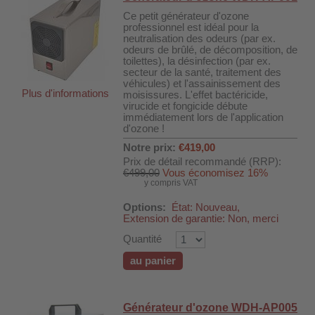
Ce petit générateur d'ozone
professionnel est idéal pour la
neutralisation des odeurs (par ex.
odeurs de brûlé, de décomposition, de
toilettes), la désinfection (par ex.
secteur de la santé, traitement des
véhicules) et l'assainissement des
Plus d'informations
moisissures. L'effet bactéricide,
virucide et fongicide débute
immédiatement lors de l'application
d'ozone !
Notre prix:
€419,00
Prix de détail recommandé (RRP):
€499,00
Vous économisez 16%
y compris VAT
Options:
État: Nouveau,
Extension de garantie: Non, merci
DH-SV58
Quantité
au panier
 voiture WDH-AP1212
WDH-616b et WDH-626L
Générateur d'ozone WDH-AP005