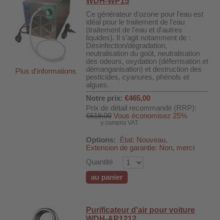
WDH-WP15
Ce générateur d'ozone pour l'eau est
idéal pour le traitement de l'eau
(traitement de l'eau et d'autres
liquides). Il s'agit notamment de :
Désinfection/dégradation,
neutralisation du goût, neutralisation
des odeurs, oxydation (déferrisation et
démanganisation) et destruction des
Plus d'informations
pesticides, cyanures, phénols et
algues.
Notre prix:
€465,00
Prix de détail recommandé (RRP):
€619,00
Vous économisez 25%
y compris VAT
Options:
État: Nouveau,
Extension de garantie: Non, merci
Quantité
au panier
Purificateur d'air pour voiture
WDH-AP1212