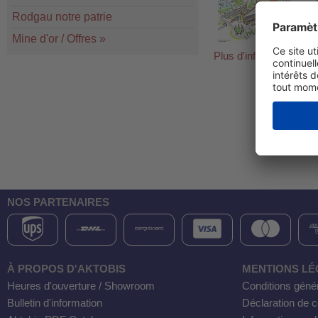
Rodgau notre patrie
Mine d'or / Offres
»
Plus d'informations
NOS PARTENAIRES
À PROPOS D'AKTOBIS
MENTIONS LÉ
Heures d'ouverture / Showroom
Conditions géné
Bulletin d'information
Déclaration de co