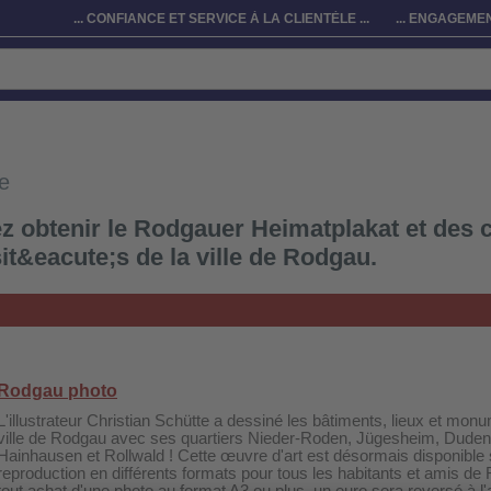
... CONFIANCE ET SERVICE À LA CLIENTÈLE ...
... ENGAGEMEN
e
ez obtenir le Rodgauer Heimatplakat et des 
it&eacute;s de la ville de Rodgau.
Rodgau photo
L'illustrateur Christian Schütte a dessiné les bâtiments, lieux et mon
ville de Rodgau avec ses quartiers Nieder-Roden, Jügesheim, Duden
Hainhausen et Rollwald ! Cette œuvre d'art est désormais disponible
reproduction en différents formats pour tous les habitants et amis de