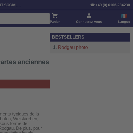
Trier par:
Article
Prix
Standardisé
T SOCIAL ...
☎ +49 (0) 6106-284230
Panier
Connectez-vous
Langue
BESTSELLERS
Rodgau photo
cartes anciennes
uments typiques de la
hofen, Weiskirchen,
 sous forme de
 Rodgau. De plus, pour