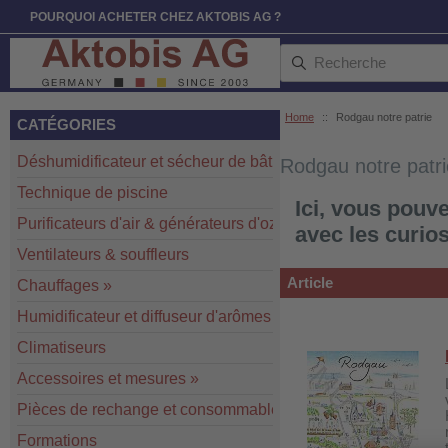
POURQUOI ACHETER CHEZ AKTOBIS AG ?
Home
::
Rodgau notre patrie
CATÉGORIES
Déshumidificateur et sécheur de bâtiment
»
Rodgau notre patri
Technique de piscine
Ici, vous pouv
Purificateurs d'air & générateurs d'ozone
»
avec les curios
Ventilateurs & souffleurs
Article
Chauffages
»
Humidificateur et diffuseur d'arômes
Climatiseurs
Accessoires et mesures
»
Pièces de rechange et consommables
»
Formations