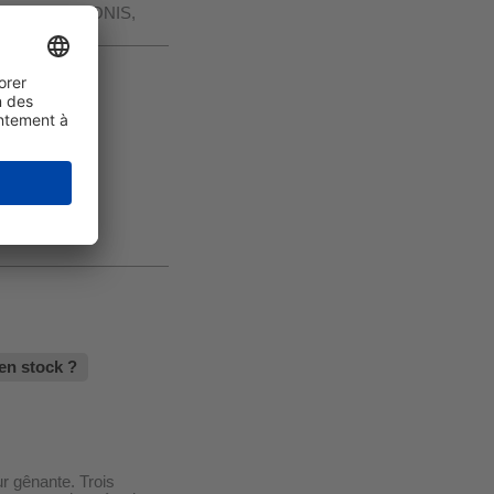
lies LYNX, LEONIS,
en stock ?
ur gênante. Trois