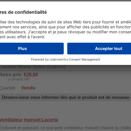
Filtre à eau (de rechange) pour humidificateurs WDH-SH6203 et Sty
TITAN, HERA, HYDRA, AQUILA, ATLAS.
Notre prix:
€15,00
y compris VAT
Quantité
au panier
Cassette filtrante Stylies
Cassette filtrante Stylies (2 pièces)
Notre prix:
€28,80
y compris VAT
Vendu
Quantité
Devons-nous vous informer dès que le produit est de nouveau 
Ventilateur manuel Lacerta
Endurant et puissant, ce tout petit ventilateur manuel chasse la chale