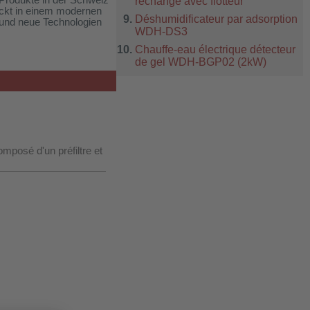
Produkte in der Schweiz
rechange avec flotteur
ackt in einem modernen
Déshumidificateur par adsorption
 und neue Technologien
WDH-DS3
Chauffe-eau électrique détecteur
de gel WDH-BGP02 (2kW)
omposé d'un préfiltre et