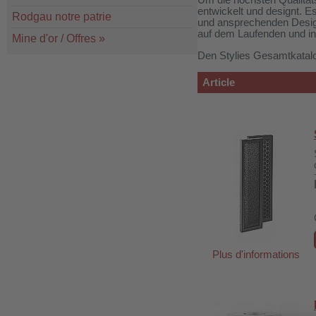
Um die höchsten Qualität
entwickelt und designt. E
Rodgau notre patrie
und ansprechenden Design
auf dem Laufenden und int
Mine d'or / Offres
»
Den Stylies Gesamtkatal
Article
Plus d'informations