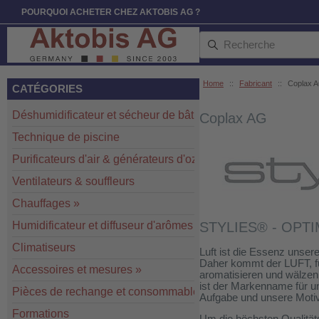
POURQUOI ACHETER CHEZ AKTOBIS AG ?
Home
::
Fabricant
::
Coplax 
CATÉGORIES
Déshumidificateur et sécheur de bâtiment
»
Coplax AG
Technique de piscine
Purificateurs d'air & générateurs d'ozone
»
Ventilateurs & souffleurs
Chauffages
»
Humidificateur et diffuseur d'arômes
STYLIES® - OPT
Climatiseurs
Luft ist die Essenz unser
Daher kommt der LUFT, für
Accessoires et mesures
»
aromatisieren und wälze
ist der Markenname für u
Pièces de rechange et consommables
»
Aufgabe und unsere Motiv
Formations