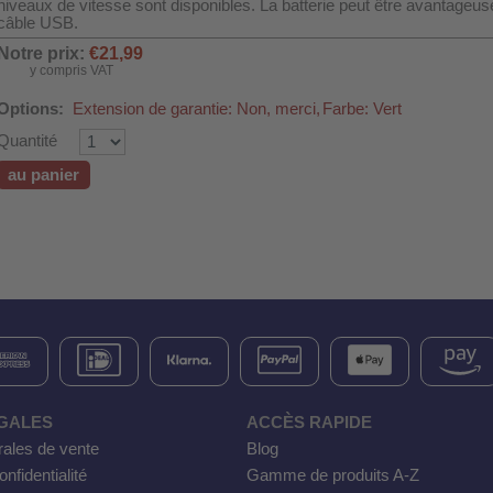
niveaux de vitesse sont disponibles. La batterie peut être avantageu
câble USB.
Notre prix:
€21,99
y compris VAT
Options:
Extension de garantie: Non, merci,
Farbe: Vert
Quantité
au panier
GALES
ACCÈS RAPIDE
rales de vente
Blog
nfidentialité
Gamme de produits A-Z