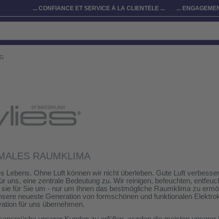
... CONFIANCE ET SERVICE À LA CLIENTÈLE ...
... ENGAGEMEN
AG
IMALES RAUMKLIMA
es Lebens. Ohne Luft können wir nicht überleben. Gute Luft verbesse
 uns, eine zentrale Bedeutung zu. Wir reinigen, befeuchten, entfeuch
n sie für Sie um - nur um Ihnen das bestmögliche Raumklima zu er
nsere neueste Generation von formschönen und funktionalen Elektrokl
ation für uns übernehmen.