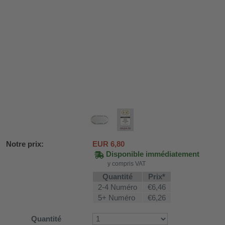
Notre prix:
EUR
6,80
Disponible immédiatement
y compris VAT
DH-SV58
Quantité
Prix*
2-4 Numéro
€6,46
5+ Numéro
€6,26
 voiture WDH-AP1212
WDH-616b et WDH-626L
Quantité