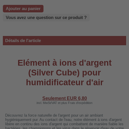
 WDH-220B
Ajouter au panier
us
Vous avez une question sur ce produit ?
 WDH-660b
Détails de l'article
 WDH-988b
 WDH-C03
 WDH-AP1101
Elément à ions d'argent
 WDH-H3
(Silver Cube) pour
humidificateur d'air
A
riel WDH-AF500B
Seulement EUR
6,80
incl. MwSt/VAT et plus Frais d'expédition
600A
600
Découvrez la force naturelle de l'argent pour un air ambiant
hygiéniquement pur. Au contact de l'eau, notre élément à ions d'argent
2303
libère en continu des ions d'argent qui combattent de manière fiable les
bactéries, les champignons et les virus dans le réservoir d'eau de votre