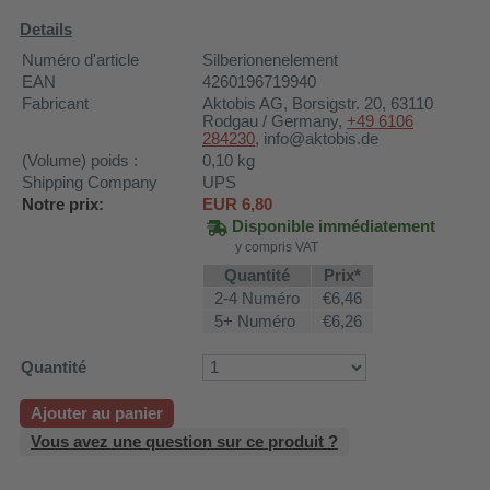
Details
Numéro d'article
Silberionenelement
EAN
4260196719940
Fabricant
Aktobis AG
, Borsigstr. 20, 63110
Rodgau / Germany,
+49 6106
284230
, info@aktobis.de
(Volume) poids :
0,10
kg
Shipping Company
UPS
Notre prix:
EUR
6,80
Disponible immédiatement
y compris VAT
Quantité
Prix*
2-4 Numéro
€6,46
5+ Numéro
€6,26
Quantité
Ajouter au panier
Vous avez une question sur ce produit ?