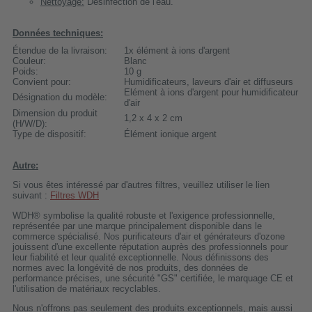
Nettoyage:
Désinfection de l'eau.
Données techniques:
Étendue de la livraison:
1x élément à ions d'argent
Couleur:
Blanc
Poids:
10 g
Convient pour:
Humidificateurs, laveurs d'air et diffuseurs
Elément à ions d'argent pour humidificateur
Désignation du modèle:
d'air
Dimension du produit
1,2 x 4 x 2 cm
(H/W/D):
Type de dispositif:
Élément ionique argent
Autre:
Si vous êtes intéressé par d'autres filtres, veuillez utiliser le lien
suivant :
Filtres WDH
WDH® symbolise la qualité robuste et l'exigence professionnelle,
représentée par une marque principalement disponible dans le
commerce spécialisé. Nos purificateurs d'air et générateurs d'ozone
jouissent d'une excellente réputation auprès des professionnels pour
leur fiabilité et leur qualité exceptionnelle. Nous définissons des
normes avec la longévité de nos produits, des données de
performance précises, une sécurité "GS" certifiée, le marquage CE et
l'utilisation de matériaux recyclables.
Nous n'offrons pas seulement des produits exceptionnels, mais aussi