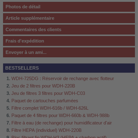
Photos de détail
Article supplémentaire
Commentaires des clients
Frais d'expédition
Envoyer à un ami...
BESTSELLERS
WDH-725DG : Réservoir de rechange avec flotteur
Jeu de 2 filtres pour WDH-220B
Jeu de filtres 3 filtres pour WDH-C03
Paquet de cartouches parfumées
Filtre complet WDH-616b / WDH-626L
Paquet de 4 filtres pour WDH-660b & WDH-988b
Filtre à eau (de rechange) pour humidificateur d'air
Filtre HEPA (individuel) WDH-220B
Bloc filtrant fin WDH-H3 (HEPA + charbon actif)