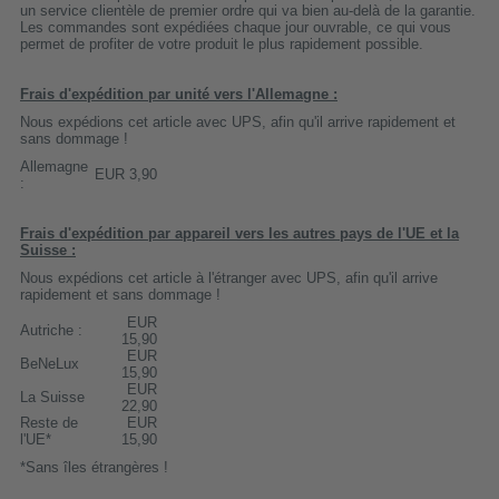
un service clientèle de premier ordre qui va bien au-delà de la garantie.
Les commandes sont expédiées chaque jour ouvrable, ce qui vous
permet de profiter de votre produit le plus rapidement possible.
Frais d'expédition par unité vers l'Allemagne :
Nous expédions cet article avec UPS, afin qu'il arrive rapidement et
sans dommage !
Allemagne
EUR 3,90
:
Frais d'expédition par appareil vers les autres pays de l'UE et la
Suisse :
Nous expédions cet article à l'étranger avec UPS, afin qu'il arrive
rapidement et sans dommage !
EUR
Autriche :
15,90
EUR
BeNeLux
15,90
EUR
La Suisse
22,90
Reste de
EUR
l'UE*
15,90
*Sans îles étrangères !