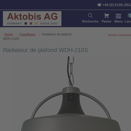
☎ +49 (0) 6106-284
Recherche
Panier
Menu
Lan
Home
::
Chauffages
::
Radiateur de plafond
Version imprimab
WDH-210S
Radiateur de plafond WDH-210S