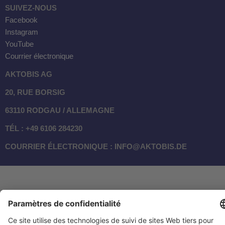
SUIVEZ-NOUS
Facebook
Instagram
YouTube
Courrier électronique
AKTOBIS AG
20, RUE BORSIG
63110 RODGAU / ALLEMAGNE
TÉL : +49 6106 284230
COURRIER ÉLECTRONIQUE : INFO@AKTOBIS.DE