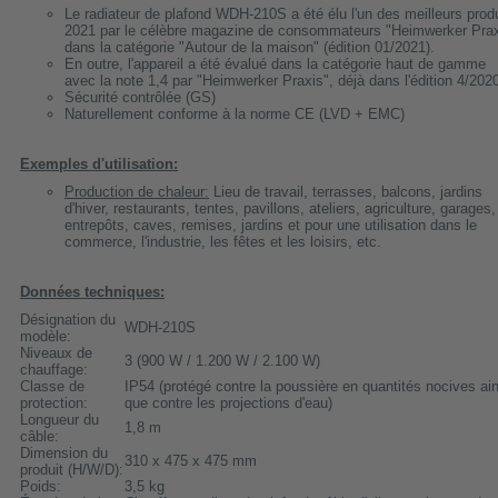
Le radiateur de plafond WDH-210S a été élu l'un des meilleurs prod
2021 par le célèbre magazine de consommateurs "Heimwerker Prax
dans la catégorie "Autour de la maison" (édition 01/2021).
En outre, l'appareil a été évalué dans la catégorie haut de gamme
avec la note 1,4 par "Heimwerker Praxis", déjà dans l'édition 4/2020
Sécurité contrôlée (GS)
Naturellement conforme à la norme CE (LVD + EMC)
Exemples d'utilisation:
Production de chaleur:
Lieu de travail, terrasses, balcons, jardins
d'hiver, restaurants, tentes, pavillons, ateliers, agriculture, garages,
entrepôts, caves, remises, jardins et pour une utilisation dans le
commerce, l'industrie, les fêtes et les loisirs, etc.
Données techniques:
Désignation du
WDH-210S
modèle:
Niveaux de
3 (900 W / 1.200 W / 2.100 W)
chauffage:
Classe de
IP54 (protégé contre la poussière en quantités nocives ain
protection:
que contre les projections d'eau)
Longueur du
1,8 m
câble:
Dimension du
310 x 475 x 475 mm
produit (H/W/D):
Poids:
3,5 kg