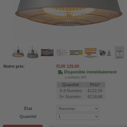
Notre prix:
EUR
129,00
Disponible immédiatement
y compris VAT
Quantité
Prix*
2-4 Numéro
€122,55
SV58
5+ Numéro
€118,68
État
ture WDH-AP1212
Quantité
616b et WDH-626L