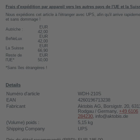
Frais d'expédition par appareil vers les autres pays de l'UE et la Suis
Nous expédions cet article à l'étranger avec UPS, afin qu'il arrive rapidem
et sans dommage !
EUR
Autriche :
42,00
EUR
BeNeLux
42,00
EUR
La Suisse
66,90
Reste de
EUR
l'UE*
50,00
*Sans îles étrangères !
Details
Numéro d'article
WDH-210S
EAN
4260196713238
Fabricant
Aktobis AG
, Borsigstr. 20, 631
Rodgau / Germany,
+49 6106
284230
, info@aktobis.de
(Volume) poids :
5,15
kg
Shipping Company
UPS