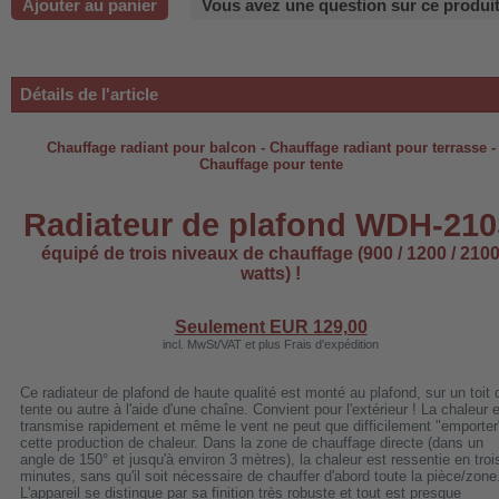
Ajouter au panier
Vous avez une question sur ce produit
-220B
Détails de l'article
-660b
Chauffage radiant pour balcon - Chauffage radiant pour terrasse -
-988b
Chauffage pour tente
-C03
Radiateur de plafond WDH-21
H-AP1101
équipé de trois niveaux de chauffage (900 / 1200 / 210
-H3
watts) !
Seulement EUR
129,00
incl. MwSt/VAT et plus Frais d'expédition
 WDH-AF500B
Ce radiateur de plafond de haute qualité est monté au plafond, sur un toit 
tente ou autre à l'aide d'une chaîne. Convient pour l'extérieur ! La chaleur 
transmise rapidement et même le vent ne peut que difficilement "emporter
cette production de chaleur. Dans la zone de chauffage directe (dans un
angle de 150° et jusqu'à environ 3 mètres), la chaleur est ressentie en troi
minutes, sans qu'il soit nécessaire de chauffer d'abord toute la pièce/zone
L'appareil se distingue par sa finition très robuste et tout est presque