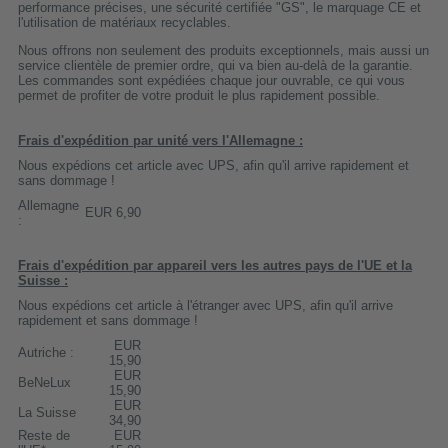
performance précises, une sécurité certifiée "GS", le marquage CE et
l'utilisation de matériaux recyclables.
Nous offrons non seulement des produits exceptionnels, mais aussi un
service clientèle de premier ordre, qui va bien au-delà de la garantie.
Les commandes sont expédiées chaque jour ouvrable, ce qui vous
permet de profiter de votre produit le plus rapidement possible.
Frais d'expédition par unité vers l'Allemagne :
Nous expédions cet article avec UPS, afin qu'il arrive rapidement et
sans dommage !
Allemagne
EUR 6,90
:
Frais d'expédition par appareil vers les autres pays de l'UE et la
Suisse :
Nous expédions cet article à l'étranger avec UPS, afin qu'il arrive
rapidement et sans dommage !
EUR
Autriche :
15,90
EUR
BeNeLux
15,90
EUR
La Suisse
34,90
Reste de
EUR