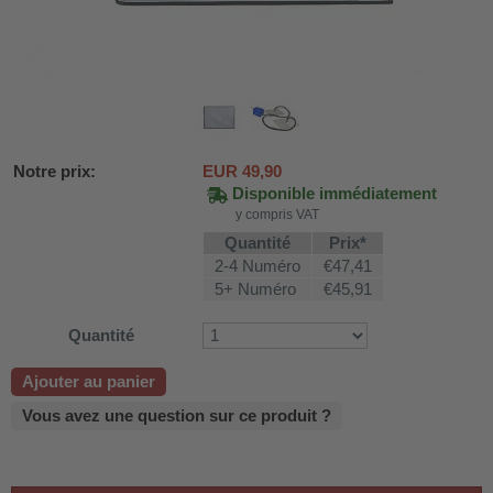
Notre prix:
EUR
49,90
Disponible immédiatement
y compris VAT
Quantité
Prix*
2-4 Numéro
€47,41
5+ Numéro
€45,91
Quantité
DH-SV58
Ajouter au panier
Vous avez une question sur ce produit ?
 voiture WDH-AP1212
WDH-616b et WDH-626L