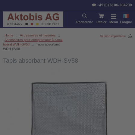
☎ +49 (0) 6106-284230
Recherche
Panier
Menu
Langue
Home
::
Accessoires et mesures
::
Version imprimable
Accessoires pour compresseur à canal
latéral WDH-SV58
::
Tapis absorbant
WDH-SV58
Tapis absorbant WDH-SV58