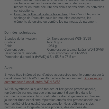
séchage avant les travaux de peinture ou de pose pour
respecter en toute sécurité des délais serrés dans les nouvelles
constructions.
Contrôle de l'humidité dans les niches:
Flux d'air ciblé pour le
séchage de l'humidité sous les meubles encastrés, les
éléments de cuisine ou derrière les panneaux de parement.
Données techniques:
Étendue de la livraison:
1x Tapis absorbant WDH-SV58
Couleur:
Noir & gris
Poids:
1064 g
Convient pour:
Compresseur à canal latéral WDH-SV58
Désignation du modèle:
Tapis absorbant WDH-SV58
Dimension du produit (H/W/D):
0,5 x 55,5 x 75,5 cm
Autre:
Si vous êtes intéressé par d'autres accessoires pour le compresseur à
canal latéral WDH-SV58, veuillez utiliser le lien suivant :
Accessoires
compresseur à canal latéral WDH-SV58
WDH® symbolise la qualité robuste et l'exigence professionnelle,
représentée par une marque principalement disponible dans le
commerce spécialisé. Nos purificateurs d'air et générateurs d'ozone
jouissent d'une excellente réputation auprès des professionnels pour
leur fiabilité et leur qualité exceptionnelle. Nous définissons des
normes avec la longévité de nos produits, des données de