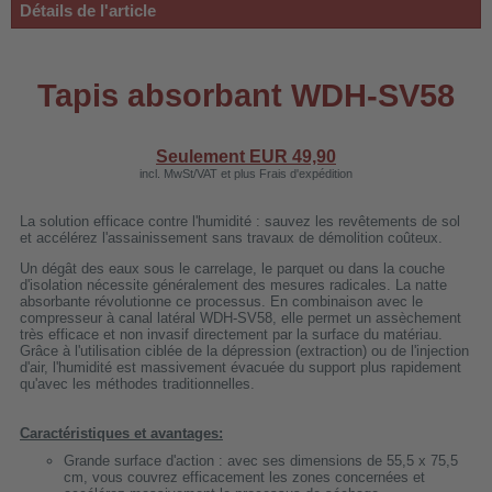
Détails de l'article
 WDH-220B
us
Tapis absorbant WDH-SV58
 WDH-660b
 WDH-988b
Seulement EUR
49,90
incl. MwSt/VAT et plus Frais d'expédition
 WDH-C03
La solution efficace contre l'humidité : sauvez les revêtements de sol
 WDH-AP1101
et accélérez l'assainissement sans travaux de démolition coûteux.
 WDH-H3
Un dégât des eaux sous le carrelage, le parquet ou dans la couche
d'isolation nécessite généralement des mesures radicales. La natte
absorbante révolutionne ce processus. En combinaison avec le
compresseur à canal latéral WDH-SV58, elle permet un assèchement
A
très efficace et non invasif directement par la surface du matériau.
Grâce à l'utilisation ciblée de la dépression (extraction) ou de l'injection
riel WDH-AF500B
d'air, l'humidité est massivement évacuée du support plus rapidement
qu'avec les méthodes traditionnelles.
600A
600
Caractéristiques et avantages:
Grande surface d'action : avec ses dimensions de 55,5 x 75,5
2303
cm, vous couvrez efficacement les zones concernées et