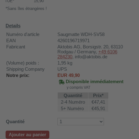
l'UE*
15,90
*Sans îles étrangères !
Details
Numéro d'article
Saugmatte WDH-SV58
EAN
4260196719971
Fabricant
Aktobis AG
, Borsigstr. 20, 63110
Rodgau / Germany,
+49 6106
284230
, info@aktobis.de
(Volume) poids :
1,95
kg
Shipping Company
UPS
Notre prix:
EUR
49,90
Disponible immédiatement
y compris VAT
Quantité
Prix*
2-4 Numéro
€47,41
5+ Numéro
€45,91
Quantité
Ajouter au panier