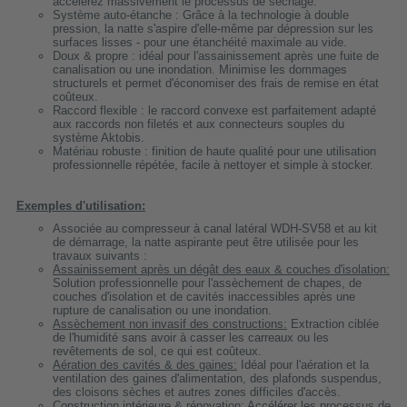
accélérez massivement le processus de séchage.
Système auto-étanche : Grâce à la technologie à double
pression, la natte s'aspire d'elle-même par dépression sur les
surfaces lisses - pour une étanchéité maximale au vide.
Doux & propre : idéal pour l'assainissement après une fuite de
canalisation ou une inondation. Minimise les dommages
structurels et permet d'économiser des frais de remise en état
coûteux.
Raccord flexible : le raccord convexe est parfaitement adapté
aux raccords non filetés et aux connecteurs souples du
système Aktobis.
Matériau robuste : finition de haute qualité pour une utilisation
professionnelle répétée, facile à nettoyer et simple à stocker.
Exemples d'utilisation:
Associée au compresseur à canal latéral WDH-SV58 et au kit
de démarrage, la natte aspirante peut être utilisée pour les
travaux suivants :
Assainissement après un dégât des eaux & couches d'isolation:
Solution professionnelle pour l'assèchement de chapes, de
couches d'isolation et de cavités inaccessibles après une
rupture de canalisation ou une inondation.
Assèchement non invasif des constructions:
Extraction ciblée
de l'humidité sans avoir à casser les carreaux ou les
revêtements de sol, ce qui est coûteux.
Aération des cavités & des gaines:
Idéal pour l'aération et la
ventilation des gaines d'alimentation, des plafonds suspendus,
des cloisons sèches et autres zones difficiles d'accès.
Construction intérieure & rénovation:
Accélérer les processus de