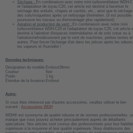
Séchage :
En combinaison avec notre mini turboventilateur WDH-
et l'adaptateur de tuyau C20, cet article est destiné à favoriser le
séchage des enduits, chapes et cavités, etc., ainsi que le séchage
des sols/moquettes après un nettoyage d'entretien. (Il est possible
poursuivre les travaux ou d'emménager plus rapidement)
Aération et production de vent :
En combinaison avec notre mini
turboventilateur WDH-C20 et l'adaptateur de tuyau C20, cet article 
destiné à l'aération d'espaces intermédiaires et de sols creux ou à
l'aération/refroidissement par le vent de machines, petites tentes et
autres. Pour forcer l'échange d'air dans les pièces après les odeurs
les vapeurs et l'humidité !
Données techniques:
Désignation du modèle:
Embout38mm
Couleur:
Noir
Poids:
1 kg
Étendue de la livraison:
Embout
Autre:
Si vous êtes intéressé par d'autres accessoires, veuillez utiliser le lien
suivant :
Accessoires WDH
WDH® est synonyme de qualité robuste et de normes professionnelles, u
marque que vous pouvez acheter principalement auprès de détaillants
spécialisés. Nos articles sont connus des professionnels pour leur fiabilité
supérieure à la moyenne et leur qualité supérieure. Nous établissons des
normes avec notre durabilité, nos spécifications de performances précises