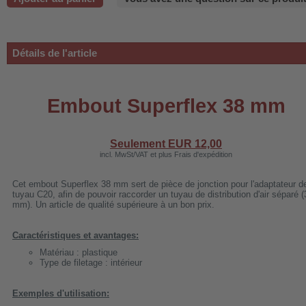
-220B
Détails de l'article
-660b
-988b
Embout Superflex 38 mm
-C03
H-AP1101
Seulement EUR
12,00
incl. MwSt/VAT et plus Frais d'expédition
-H3
Cet embout Superflex 38 mm sert de pièce de jonction pour l'adaptateur d
tuyau C20, afin de pouvoir raccorder un tuyau de distribution d'air séparé (
mm). Un article de qualité supérieure à un bon prix.
 WDH-AF500B
Caractéristiques et avantages:
Matériau : plastique
Type de filetage : intérieur
Exemples d'utilisation: