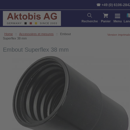
☎ +49 (0) 6106-284
Recherche
Panier
Menu
Lan
Home
::
Accessoires et mesures
::
Embout
Version imprimab
Superflex 38 mm
Embout Superflex 38 mm