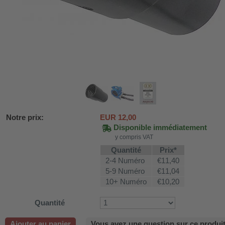
Notre prix:
EUR
12,00
Disponible immédiatement
y compris VAT
Quantité
Prix*
2-4 Numéro
€11,40
SV58
5-9 Numéro
€11,04
10+ Numéro
€10,20
ture WDH-AP1212
Quantité
616b et WDH-626L
Ajouter au panier
Vous avez une question sur ce produit