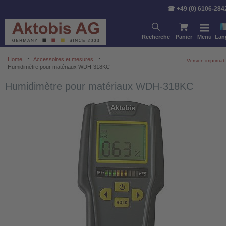
☎ +49 (0) 6106-284
Recherche
Panier
Menu
Lan
Home
::
Accessoires et mesures
::
Version imprimab
Humidimètre pour matériaux WDH-318KC
Humidimètre pour matériaux WDH-318KC