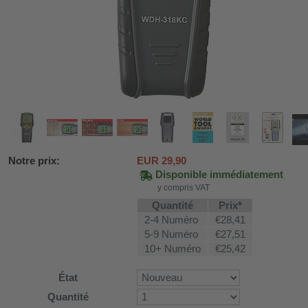
Notre prix:
EUR
29,90
Disponible immédiatement
y compris VAT
Quantité
Prix*
2-4 Numéro
€28,41
SV58
5-9 Numéro
€27,51
10+ Numéro
€25,42
ture WDH-AP1212
État
Quantité
616b et WDH-626L