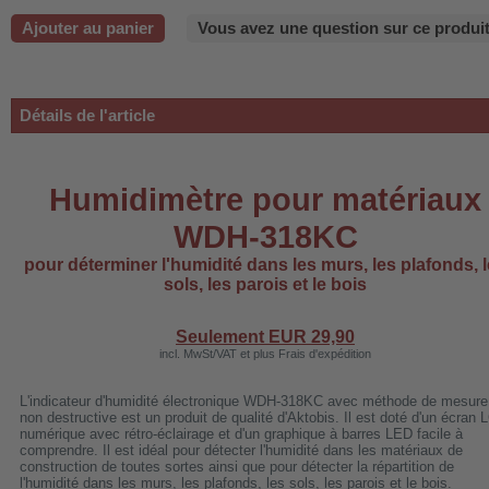
-220B
Ajouter au panier
Vous avez une question sur ce produit
Détails de l'article
-660b
-988b
-C03
Humidimètre pour matériaux
H-AP1101
WDH-318KC
-H3
pour déterminer l'humidité dans les murs, les plafonds, 
sols, les parois et le bois
Seulement EUR
29,90
incl. MwSt/VAT et plus Frais d'expédition
 WDH-AF500B
L'indicateur d'humidité électronique WDH-318KC avec méthode de mesure
non destructive est un produit de qualité d'Aktobis. Il est doté d'un écran
numérique avec rétro-éclairage et d'un graphique à barres LED facile à
comprendre. Il est idéal pour détecter l'humidité dans les matériaux de
construction de toutes sortes ainsi que pour détecter la répartition de
l'humidité dans les murs, les plafonds, les sols, les parois et le bois.