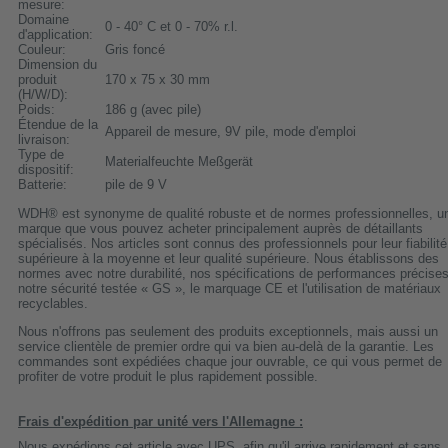
mesure:
Domaine
0 - 40° C et 0 - 70% r.l.
d'application:
Couleur:
Gris foncé
Dimension du
produit
170 x 75 x 30 mm
(H/W/D):
Poids:
186 g (avec pile)
Étendue de la
Appareil de mesure, 9V pile, mode d'emploi
livraison:
Type de
Materialfeuchte Meßgerät
dispositif:
Batterie:
pile de 9 V
WDH® est synonyme de qualité robuste et de normes professionnelles, u
marque que vous pouvez acheter principalement auprès de détaillants
spécialisés. Nos articles sont connus des professionnels pour leur fiabilité
supérieure à la moyenne et leur qualité supérieure. Nous établissons des
normes avec notre durabilité, nos spécifications de performances précises
notre sécurité testée « GS », le marquage CE et l'utilisation de matériaux
recyclables.
Nous n'offrons pas seulement des produits exceptionnels, mais aussi un
service clientèle de premier ordre qui va bien au-delà de la garantie. Les
commandes sont expédiées chaque jour ouvrable, ce qui vous permet de
profiter de votre produit le plus rapidement possible.
Frais d'expédition par unité vers l'Allemagne :
Nous expédions cet article avec UPS, afin qu'il arrive rapidement et sans