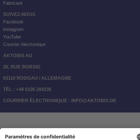
Fabricant
SUIVEZ-NOUS
Facebook
Instagram
YouTube
Courrier électronique
AKTOBIS AG
20, RUE BORSIG
63110 RODGAU / ALLEMAGNE
TÉL : +49 6106 284230
COURRIER ÉLECTRONIQUE : INFO@AKTOBIS.DE