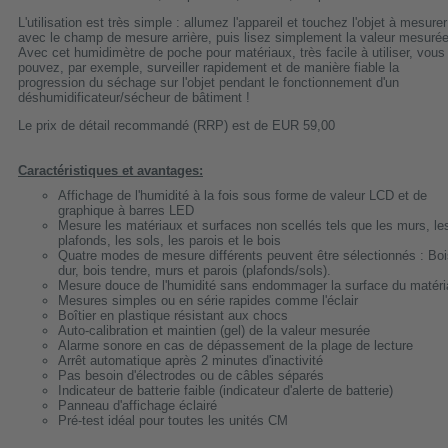
L'utilisation est très simple : allumez l'appareil et touchez l'objet à mesurer
avec le champ de mesure arrière, puis lisez simplement la valeur mesurée
Avec cet humidimètre de poche pour matériaux, très facile à utiliser, vous
pouvez, par exemple, surveiller rapidement et de manière fiable la
progression du séchage sur l'objet pendant le fonctionnement d'un
déshumidificateur/sécheur de bâtiment !
Le prix de détail recommandé (RRP) est de EUR 59,00
Caractéristiques et avantages:
Affichage de l'humidité à la fois sous forme de valeur LCD et de
graphique à barres LED
Mesure les matériaux et surfaces non scellés tels que les murs, le
plafonds, les sols, les parois et le bois
Quatre modes de mesure différents peuvent être sélectionnés : Boi
dur, bois tendre, murs et parois (plafonds/sols).
Mesure douce de l'humidité sans endommager la surface du matéri
Mesures simples ou en série rapides comme l'éclair
Boîtier en plastique résistant aux chocs
Auto-calibration et maintien (gel) de la valeur mesurée
Alarme sonore en cas de dépassement de la plage de lecture
Arrêt automatique après 2 minutes d'inactivité
Pas besoin d'électrodes ou de câbles séparés
Indicateur de batterie faible (indicateur d'alerte de batterie)
Panneau d'affichage éclairé
Pré-test idéal pour toutes les unités CM