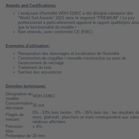
Awards and Certifications:
L'analyseur d'humidité WDH-318KC a été désigné vainqueur des
"World Tool Awards" 2021 dans le segment "PREMIUM" ! Le jury
professionnel a particulièrement apprécié le rapport qualité/prix ains
que la fonctionnalité du modèle !
Bien entendu, avec conformité CE (EMC)
Exemples d'utilisation:
Restauration des dommages et localisation de l'humidité
Construction de coquilles / nouvelle construction ou suivi de
l'avancement du séchage
Traitement du bois
Secteur des assurances
Données techniques:
Désignation du
WDH-318KC
modèle:
Consommation
35 mA
électrique:
0% - 53% bois tendre ; 0% - 35% bois dur ; les résultats d
Plages de
murs, plafonds, planchers et murs correspondent aux valeu
mesure:
relatives affichées.
Précision:
± 4%
Max.
Profondeur de
20 mm