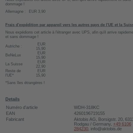
dommage !
Allemagne :
EUR 3,90
Frais d'expédition par appareil vers les autres pays de l'UE et la Suis
Nous expédions cet article à l'étranger avec UPS, afin qu'il arrive rapidem
et sans dommage !
EUR
Autriche :
15,90
EUR
BeNeLux
15,90
EUR
La Suisse
22,90
Reste de
EUR
l'UE*
15,90
*Sans îles étrangères !
Details
Numéro d'article
WDH-318KC
EAN
4260196719155
Fabricant
Aktobis AG
, Borsigstr. 20, 631
Rodgau / Germany,
+49 6106
284230
, info@aktobis.de