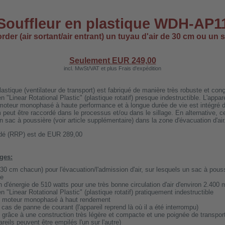
Souffleur en plastique WDH-AP1
rder (air sortant/air entrant) un tuyau d'air de 30 cm ou un 
Seulement EUR
249,00
incl. MwSt/VAT et plus Frais d'expédition
plastique (ventilateur de transport) est fabriqué de manière très robuste et co
en "Linear Rotational Plastic" (plastique rotatif) presque indestructible. L'appa
 moteur monophasé à haute performance et à longue durée de vie est intégré d
 peut être raccordé dans le processus et/ou dans le sillage. En alternative, c
un sac à poussière (voir article supplémentaire) dans la zone d'évacuation d'air
ndé (RRP) est de EUR 289,00
ages:
30 cm chacun) pour l'évacuation/l'admission d'air, sur lesquels un sac à pous
le
d'énergie de 510 watts pour une très bonne circulation d'air d'environ 2.400 
en "Linear Rotational Plastic" (plastique rotatif) pratiquement indestructible
t moteur monophasé à haut rendement
cas de panne de courant (l'appareil reprend là où il a été interrompu)
grâce à une construction très légère et compacte et une poignée de transpor
eils peuvent être empilés l'un sur l'autre)