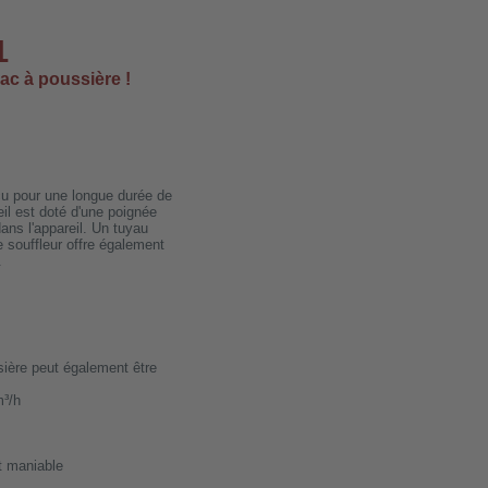
1
sac à poussière !
nçu pour une longue durée de
reil est doté d'une poignée
ans l'appareil. Un tuyau
e souffleur offre également
.
sière peut également être
m³/h
t maniable