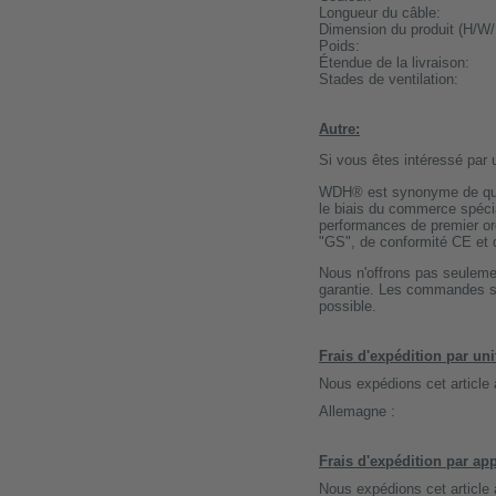
Longueur du câble:
Dimension du produit (H/W/
Poids:
Étendue de la livraison:
Stades de ventilation:
Autre:
Si vous êtes intéressé par un
WDH® est synonyme de quali
le biais du commerce spécial
performances de premier or
"GS", de conformité CE et d
Nous n'offrons pas seulemen
garantie. Les commandes son
possible.
Frais d'expédition par uni
Nous expédions cet article
Allemagne :
Frais d'expédition par app
Nous expédions cet article 