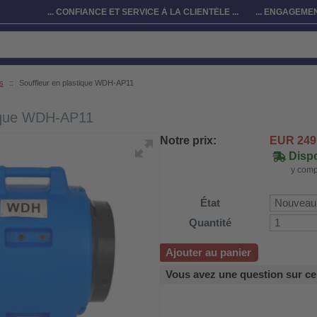
... CONFIANCE ET SERVICE À LA CLIENTÈLE ...
... ENGAGEMEN
rs
::
Souffleur en plastique WDH-AP11
tique WDH-AP11
Notre prix:
EUR
249
Dispo
y comp
État
Quantité
Ajouter au panier
Vous avez une question sur ce