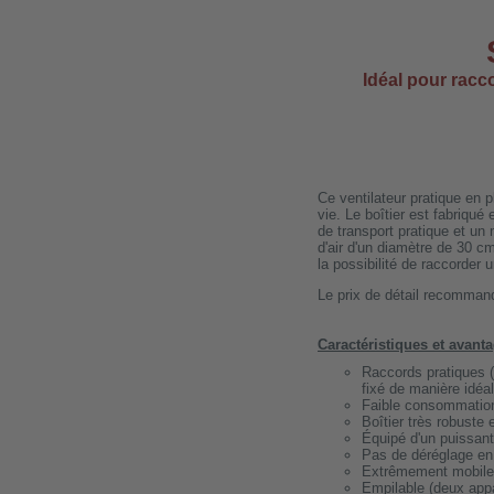
Idéal pour racco
Ce ventilateur pratique en 
vie. Le boîtier est fabriqué 
de transport pratique et un
d'air d'un diamètre de 30 cm
la possibilité de raccorder 
Le prix de détail recomma
Caractéristiques et avant
Raccords pratiques (
fixé de manière idéa
Faible consommation 
Boîtier très robuste 
Équipé d'un puissan
Pas de déréglage en 
Extrêmement mobile 
Empilable (deux appar