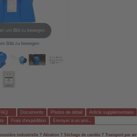
ken um Bild zu bewegen
um Bild zu bewegen
FAQ
Documents
Photos de détail
Article supplémentaire
ts
Frais d'expédition
Envoyer à un ami...
oussière industrielle ? Aération ? Séchage de cavités ? Transport par air