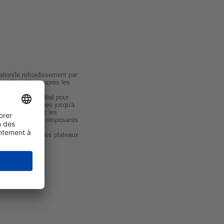
ation/le refroidissement par
dans les pièces après les
l'appareil est idéal pour
grossières et fines jusqu'à
ière générée par les
ge et/ou d'autres composants
utilisation sur des plateaux
t !