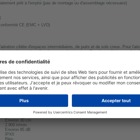
iatement prêt à l'emploi (pas de montage ou d'assemblage nécessaire)
:
 conformité CE (EMC + LVD)
'aération ciblée d'espaces intermédiaires, de puits et de sols creux. Pour l'aér
 de chapiteaux, de salles de spectacle et autres. Pour forcer l'échange d'air 
t l'humidité !
ières:
sac de récupération des poussières
(accessoire disponible chez nous), 
poussières de construction/industrielles. Il permet de collecter les poussières 
ion M ! (Par exemple, la poussière de sciage, la poussière de ponçage, la pouss
 par les particules de saleté produites lors de l'utilisation de colle à carrela
t autres:
Pour le gonflage de structures gonflables, de montgolfières ou pour l'
ets scéniques ou des prises de vue, ces appareils sont bien adaptés à cet effe
WDH-AP11
2.200 m³/h
Environ 30 cm
2.900 tr/min.
Environ 85 dB
IPX0
Bleu