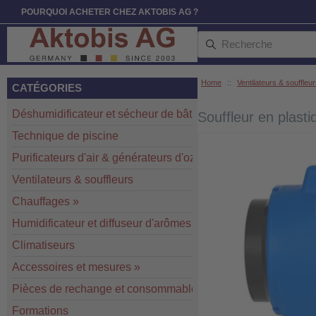
POURQUOI ACHETER CHEZ AKTOBIS AG ?
Home
::
Ventilateurs & souffleu
CATÉGORIES
Déshumidificateur et sécheur de bâtiment
»
Souffleur en plas
Technique de piscine
Purificateurs d'air & générateurs d'ozone
»
Ventilateurs & souffleurs
Chauffages
»
Humidificateur et diffuseur d'arômes
Climatiseurs
Accessoires et mesures
»
Pièces de rechange et consommables
»
Formations