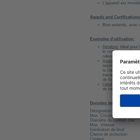
L'appareil est imméd
Awards and Certifications
Bien entendu, avec
Exemples d'utilisation:
Aération:
Idéal pour l
le vent de machines,
odeurs, les vapeurs e
Aspiration des pouss
aspirer/capturer les 
la classe de filtrat
travaux de battage ou
de fixation)
Génération de vent e
de tournage, des eff
Données techniques:
Désignation du modèle:
Max. Circulation de l'air:
Diamètre du conduit d'air:
Max. Vitesse:
Génération de bruit:
Classe de protection:
Couleur: