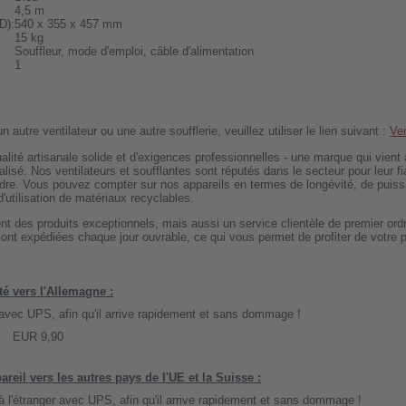
4,5 m
D):
540 x 355 x 457 mm
15 kg
Souffleur, mode d'emploi, câble d'alimentation
1
 autre ventilateur ou une autre soufflerie, veuillez utiliser le lien suivant :
Ven
té artisanale solide et d'exigences professionnelles - une marque qui vient 
isé. Nos ventilateurs et soufflantes sont réputés dans le secteur pour leur fiab
dre. Vous pouvez compter sur nos appareils en termes de longévité, de puiss
'utilisation de matériaux recyclables.
t des produits exceptionnels, mais aussi un service clientèle de premier ordr
t expédiées chaque jour ouvrable, ce qui vous permet de profiter de votre p
té vers l'Allemagne :
 avec UPS, afin qu'il arrive rapidement et sans dommage !
EUR 9,90
areil vers les autres pays de l'UE et la Suisse :
à l'étranger avec UPS, afin qu'il arrive rapidement et sans dommage !