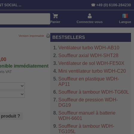
T SOCIAL ...
☎ +49 (0) 6106-284230
Panier
Connectez-vous
Langue
Version imprimable
BESTSELLERS
Ventilateur turbo WDH-AB10
Souffleur axial WDH-SHT28
,00
Ventilateur de sol WDH-FE50X
nible immédiatement
Mini ventilateur turbo WDH-C20
ris VAT
Souffleur en plastique WDH-
AP11
Souffleur à tambour WDH-TG60L
Souffleur de pression WDH-
DG19
Souffleur manuel à batterie
 produit ?
WDH-6601
Souffleur à tambour WDH-
TG105L