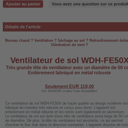
Ajouter au panier
Vous avez une question sur ce produit
-220B
Détails de l'article
-660b
-988b
Bureau chaud ? Ventilation ? Séchage au sol ? Refroidissement éoli
Génération de vent ?
-C03
Ventilateur de sol WDH-FE50
H-AP1101
-H3
Très grande tête de ventilateur avec un diamètre de 50 c
Entièrement fabriqué en métal robuste
Seulement EUR
119,00
incl. MwSt/VAT et plus Frais d'expédition
 WDH-AF500B
Ce ventilateur de sol WDH-FE50X de haute qualité au design moderne est
fabriqué de manière très robuste et conçu pour durer. L'appareil est
entièrement en métal robuste et les rotors sont également en aluminium.
Le ventilateur de sol est doté d'une tête de ventilateur extra large de 50 c
de diamètre. De plus, la tête du ventilateur est pivotante, ce qui permet
d'incliner le flux d'air dans la direction souhaitée. L'appareil dispose de troi