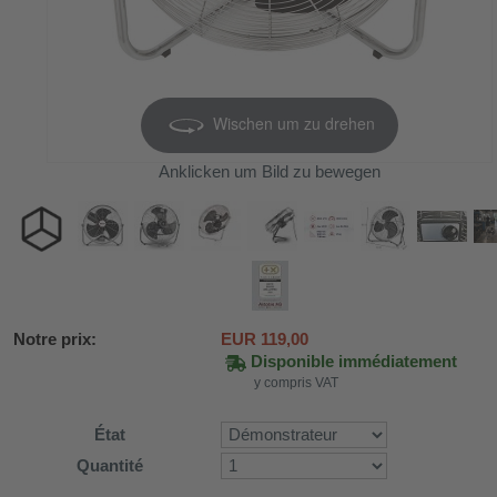
Wischen um zu drehen
Anklicken um Bild zu bewegen
Notre prix:
EUR
119,00
Disponible immédiatement
SV58
y compris VAT
État
ture WDH-AP1212
Quantité
616b et WDH-626L