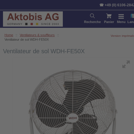
☎ +49 (0) 6106-284
Recherche
Panier
Menu
Lan
Home
::
Ventilateurs & souffleurs
::
Version imprimab
Ventilateur de sol WDH-FE50X
Ventilateur de sol WDH-FE50X