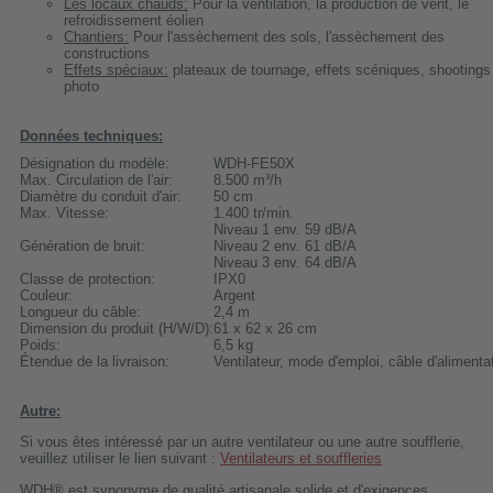
Les locaux chauds:
Pour la ventilation, la production de vent, le
refroidissement éolien
Chantiers:
Pour l'assèchement des sols, l'assèchement des
constructions
Effets spéciaux:
plateaux de tournage, effets scéniques, shootings
photo
Données techniques:
Désignation du modèle:
WDH-FE50X
Max. Circulation de l'air:
8.500 m³/h
Diamètre du conduit d'air:
50 cm
Max. Vitesse:
1.400 tr/min.
Niveau 1 env. 59 dB/A
Génération de bruit:
Niveau 2 env. 61 dB/A
Niveau 3 env. 64 dB/A
Classe de protection:
IPX0
Couleur:
Argent
Longueur du câble:
2,4 m
Dimension du produit (H/W/D):
61 x 62 x 26 cm
Poids:
6,5 kg
Étendue de la livraison:
Ventilateur, mode d'emploi, câble d'alimenta
Autre:
Si vous êtes intéressé par un autre ventilateur ou une autre soufflerie,
veuillez utiliser le lien suivant :
Ventilateurs et souffleries
WDH® est synonyme de qualité artisanale solide et d'exigences