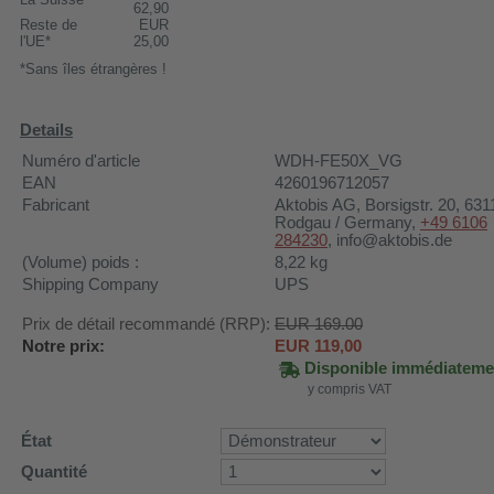
62,90
Reste de
EUR
l'UE*
25,00
*Sans îles étrangères !
Details
Numéro d'article
WDH-FE50X_VG
EAN
4260196712057
Fabricant
Aktobis AG
, Borsigstr. 20, 631
Rodgau / Germany,
+49 6106
284230
, info@aktobis.de
(Volume) poids :
8,22
kg
Shipping Company
UPS
Prix de détail recommandé (RRP):
EUR 169.00
Notre prix:
EUR
119,00
Disponible immédiateme
y compris VAT
État
Quantité