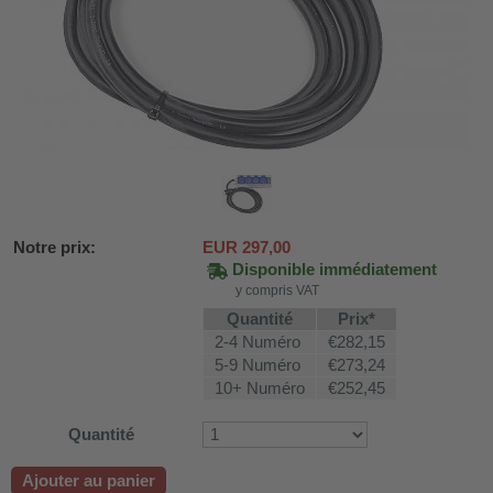
Notre prix:
EUR
297,00
Disponible immédiatement
y compris VAT
Quantité
Prix*
2-4 Numéro
€282,15
DH-SV58
5-9 Numéro
€273,24
10+ Numéro
€252,45
Quantité
 voiture WDH-AP1212
WDH-616b et WDH-626L
Ajouter au panier