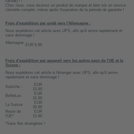
l'achat) ! !
Chez nous, vous recevez un produit de marque et bien sûr un service
clientèle complet, même après l'expiration de la période de garantie !
Frais d'expédition par unité vers l'Allemagne :
Nous expédions cet article avec UPS, afin qu'il arrive rapidement et
sans dommage !
Allemagne
EUR 6,90
:
Frais d'expédition par appareil vers les autres pays de l'UE et la
Suisse :
Nous expédions cet article à l'étranger avec UPS, afin qu'il arrive
rapidement et sans dommage !
EUR
Autriche :
15,90
EUR
BeNeLux
15,90
EUR
La Suisse
30,90
Reste de
EUR
l'UE*
15,90
*Sans îles étrangères !