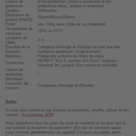
Classe de
IP54 (protection contre la poussière et les
protection:
projections d'eau, adapté à l'extérieur)
Couleur:
Multicolore
Dimension du
50mm/90mm/250mm
produit (H/W/D):
Poids:
env. 700g sans câble de raccordement
Température de
-20°C à +70°C
stockage:
Longueur du
3 m
câble:
Étendue de la
Compteur d'énergie et d'heures en tant que bloc
livraison:
multiprise quadruple, mode d'emploi
Matériau:
Polyamide renforcé de fibres de verre
H07RN-F 3G2.5, section 3x2.5mm², longueur
Connexion:
standard 3m, jusqu'à 10m maximum possible
Classe de
protection
I
électrique:
Fonctions de
Compteurs d'énergie et d'heures
mesure:
Autre:
Si vous êtes intéressé par d'autres accessoires, veuillez utiliser le lien
suivant :
Accessoires WDH
Nous expédions tous les jours du lundi au vendredi et au plus tard le
jour suivant la réception du paiement ! (En cas de virement rapide,
vous recevez généralement cet appareil 2-4 jours ouvrables après