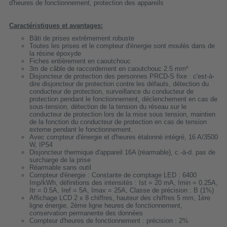
d'heures de fonctionnement, protection des appareils
Caractéristiques et avantages:
Bâti de prises extrêmement robuste
Toutes les prises et le compteur d'énergie sont moulés dans de
la résine époxyde
Fiches entièrement en caoutchouc
3m de câble de raccordement en caoutchouc 2.5 mm²
Disjoncteur de protection des personnes PRCD-S fixe : c'est-à-
dire disjoncteur de protection contre les défauts, détection du
conducteur de protection, surveillance du conducteur de
protection pendant le fonctionnement, déclenchement en cas de
sous-tension, détection de la tension du réseau sur le
conducteur de protection lors de la mise sous tension, maintien
de la fonction du conducteur de protection en cas de tension
externe pendant le fonctionnement.
Avec compteur d'énergie et d'heures étalonné intégré, 16 A/3500
W, IP54
Disjoncteur thermique d'appareil 16A (réarmable), c.-à-d. pas de
surcharge de la prise
Réarmable sans outil
Compteur d'énergie : Constante de comptage LED : 6400
Imp/kWh, définitions des intensités : Ist = 20 mA, Imin = 0.25A,
Itr = 0.5A, Iref = 5A, Imax = 25A, Classe de précision : B (1%)
Affichage LCD 2 x 8 chiffres, hauteur des chiffres 5 mm, 1ère
ligne énergie, 2ème ligne heures de fonctionnement,
conservation permanente des données
Compteur d'heures de fonctionnement : précision : 2%