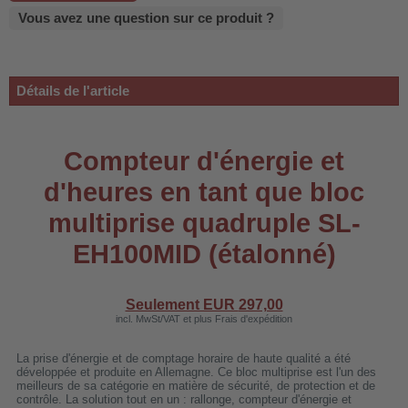
 WDH-220B
Vous avez une question sur ce produit ?
us
Détails de l'article
 WDH-660b
 WDH-988b
Compteur d'énergie et
 WDH-C03
d'heures en tant que bloc
 WDH-AP1101
 WDH-H3
multiprise quadruple SL-
EH100MID (étalonné)
A
riel WDH-AF500B
Seulement EUR
297,00
incl. MwSt/VAT et plus Frais d'expédition
600A
600
La prise d'énergie et de comptage horaire de haute qualité a été
développée et produite en Allemagne. Ce bloc multiprise est l'un des
2303
meilleurs de sa catégorie en matière de sécurité, de protection et de
contrôle. La solution tout en un : rallonge, compteur d'énergie et